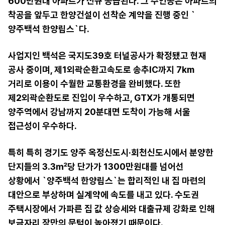
600만원대 아파트가 신규 공급된다. 그 주인공은 아파트의
착공을 앞두고 한양건설이 선착순 계약을 진행 중인 `
양주백석 한양립스`다.
사업지인 백석은 국지도39호 터널공사가 확정됐고 현재
공사 중이며, 제1외곽순환고속도로 송추IC까지 7km
거리로 이용이 수월한 교통환경을 완비했다. 또한
제2외곽순환도로 진입이 우수하고, GTX가 개통되면
양주역에서 강남까지 20분대면 도착이 가능해 서울
접근성이 우수하다.
특히 특히 경기도 양주 옥정신도시·회천신도시에서 분양한
단지들의 3.3㎡당 단가가 1300만원대를 넘어선
상황에서 `양주백석 한양립스`는 합리적인 내 집 마련의
대안으로 부상하며 실계약에 속도를 내고 있다. 수도권
주택시장에서 가파른 집 값 상승세와 대출규제 강화로 인해
보금자리 장만의 문턱이 높아졌기 때문이다.