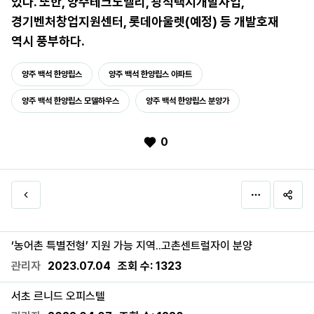
있다. 또한, 양주테크노밸리, 광석택지개발사업,
경기벤처창업지원센터, 롯데아울렛(예정) 등 개발호재
역시 풍부하다.
양주 백석 한양립스
양주 백석 한양립스 아파트
양주 백석 한양립스 모델하우스
양주 백석 한양립스 분양가
0
‘농어촌 특별전형’ 지원 가능 지역..고촌센트럴자이 분양
관리자
2023.07.04
조회 수:
1323
서초 르니드 오피스텔